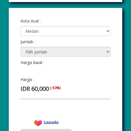
Kota Asal :
Jumlah :
Harga Awal :
IDR 100,000
Harga :
IDR 60,000
(-50%)
MARKETPLACE PARTNER