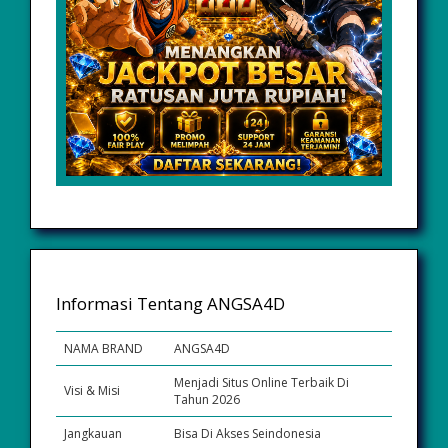
Informasi Tentang ANGSA4D
NAMA BRAND
ANGSA4D
Menjadi Situs Online Terbaik Di
Visi & Misi
Tahun 2026
Jangkauan
Bisa Di Akses Seindonesia