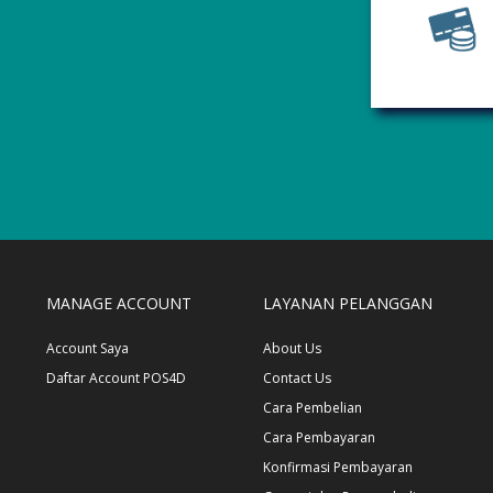
MANAGE ACCOUNT
LAYANAN PELANGGAN
Account Saya
About Us
Daftar Account POS4D
Contact Us
Cara Pembelian
Cara Pembayaran
Konfirmasi Pembayaran