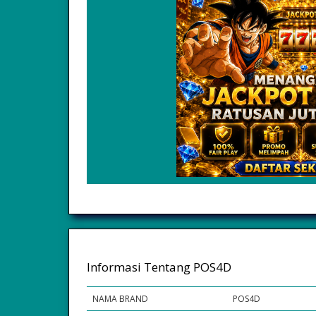
Informasi Tentang POS4D
NAMA BRAND
POS4D