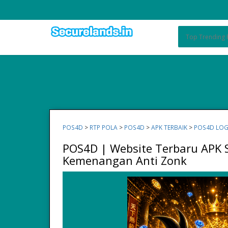
POS4D
>
RTP POLA
>
POS4D
>
APK TERBAIK
>
POS4D LOG
POS4D | Website Terbaru APK 
Kemenangan Anti Zonk