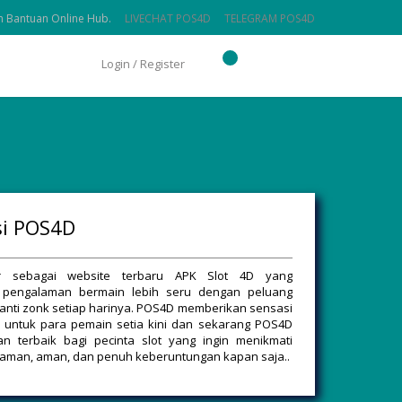
n Bantuan Online Hub.
LIVECHAT POS4D
TELEGRAM POS4D
0
Login / Register
si POS4D
 sebagai website terbaru APK Slot 4D yang
pengalaman bermain lebih seru dengan peluang
nti zonk setiap harinya. POS4D memberikan sensasi
r untuk para pemain setia kini dan sekarang POS4D
han terbaik bagi pecinta slot yang ingin menikmati
aman, aman, dan penuh keberuntungan kapan saja..