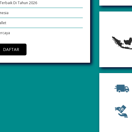
 Terbaik Di Tahun 2026
nesia
Estimas
llet
ercaya
DAFTAR