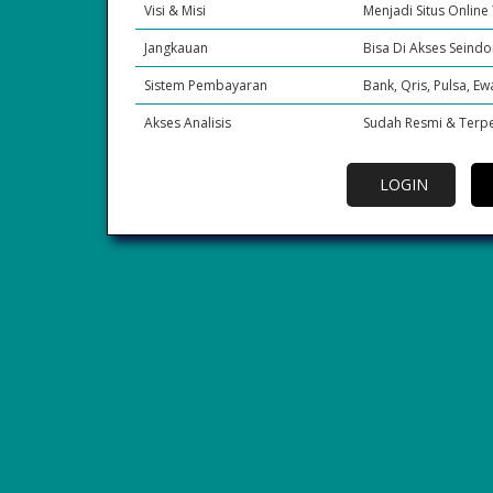
Visi & Misi
Menjadi Situs Online
Jangkauan
Bisa Di Akses Seindo
Sistem Pembayaran
Bank, Qris, Pulsa, Ewa
Akses Analisis
Sudah Resmi & Terp
LOGIN